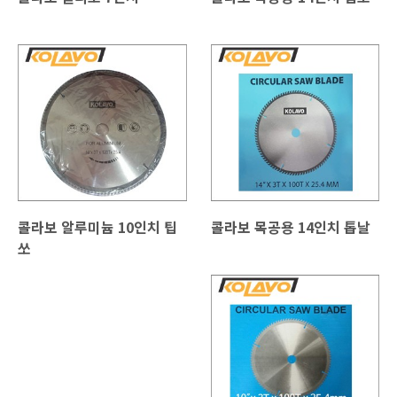
콜라보 알루미늄 10인치 팁
콜라보 목공용 14인치 톱날
쏘