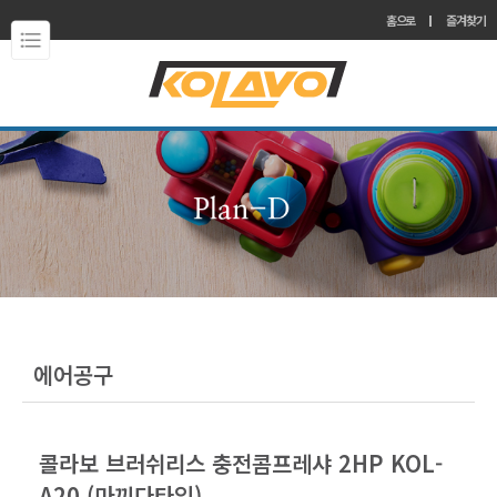
홈으로
즐겨찾기
에어공구
콜라보 브러쉬리스 충전콤프레샤 2HP KOL-
A20 (마끼다타입)